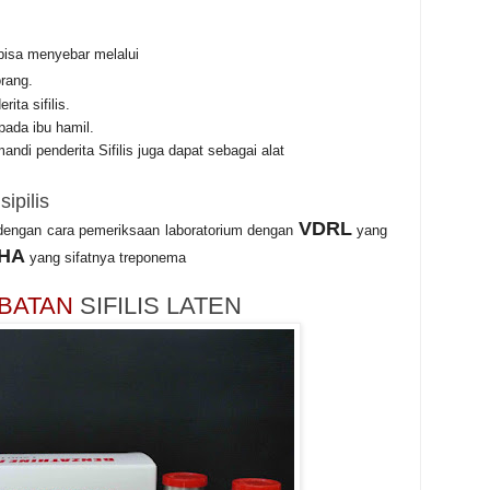
 bisa menyebar melalui
orang.
ita sifilis.
 pada ibu hamil.
ndi penderita Sifilis juga dapat sebagai alat
sipilis
VDRL
n dengan cara pemeriksaan laboratorium dengan
yang
HA
yang sifatnya treponema
BATAN
SIFILIS LATEN