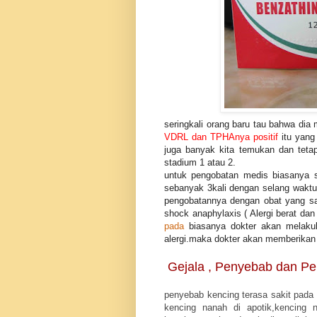
seringkali orang baru tau bahwa dia m
VDRL dan TPHAnya positif
itu yang 
juga banyak kita temukan dan tetap
stadium 1 atau 2.
untuk pengobatan medis biasanya sif
sebanyak 3kali dengan selang waktu
pengobatannya dengan obat yang s
shock anaphylaxis ( Alergi berat da
pada
biasanya dokter akan melakuka
alergi.maka dokter akan memberikan in
Gejala , Penyebab dan Pe
penyebab kencing terasa sakit pada p
kencing nanah di apotik,kencing n