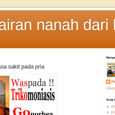
airan nanah dari
Menge
sa sakit pada pria
Pe
Lihat 
Arsip 
►
20
▼
20