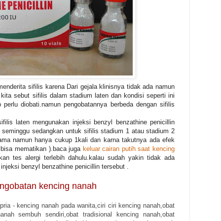
enderita sifilis karena Dari gejala klinisnya tidak ada namun
kita sebut sifilis dalam stadium laten dan kondisi seperti ini
 perlu diobati.namun pengobatannya berbeda dengan sifilis
ilis laten mengunakan injeksi benzyl benzathine penicillin
 seminggu sedangkan untuk sifilis stadium 1 atau stadium 2
ama namun hanya cukup 1kali dan karna takutnya ada efek
n bisa mematikan ).baca juga
keluar cairan putih saat kencing
n tes alergi terlebih dahulu.kalau sudah yakin tidak ada
jeksi benzyl benzathine penicillin tersebut .
ngobatan kencing nanah
ria - kencing nanah pada wanita,ciri ciri kencing nanah,obat
anah sembuh sendiri,obat tradisional kencing nanah,obat