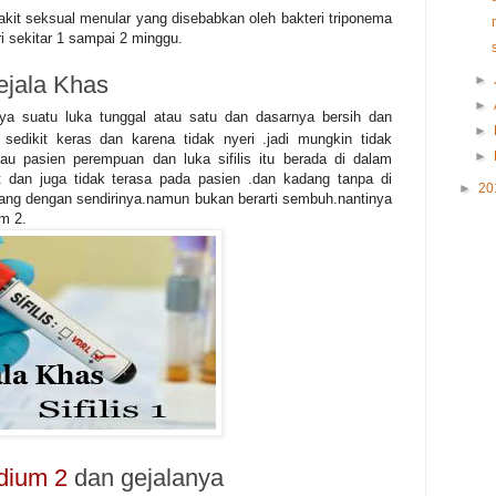
nyakit seksual menular yang disebabkan oleh bakteri triponema
iri sekitar 1 sampai 2 minggu.
ejala Khas
►
►
a suatu luka tunggal atau satu dan dasarnya bersih dan
►
sedikit keras dan karena tidak nyeri .jadi mungkin tidak
►
alau pasien perempuan dan luka sifilis itu berada di dalam
at dan juga tidak terasa pada pasien .dan kadang tanpa di
►
20
hilang dengan sendirinya.namun bukan berarti sembuh.nantinya
m 2.
adium 2
dan gejalanya