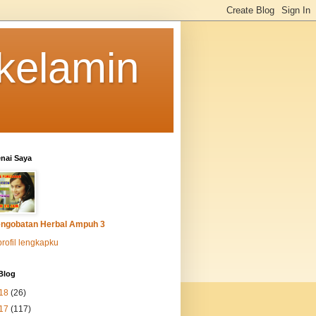
 kelamin
nai Saya
ngobatan Herbal Ampuh 3
profil lengkapku
Blog
18
(26)
17
(117)