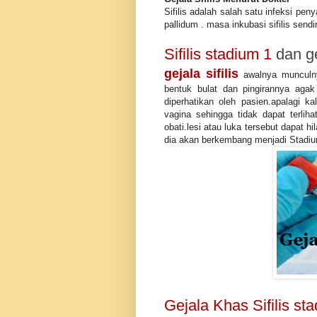
Sifilis adalah salah satu infeksi pe
pallidum . masa inkubasi sifilis send
Sifilis stadium 1
dan g
gejala
sifilis
awalnya munculny
bentuk bulat dan pingirannya agak 
diperhatikan oleh pasien.apalagi k
vagina sehingga tidak dapat terlih
obati.lesi atau luka tersebut dapat 
dia akan berkembang menjadi Stadiu
Gejala Khas Sifilis st