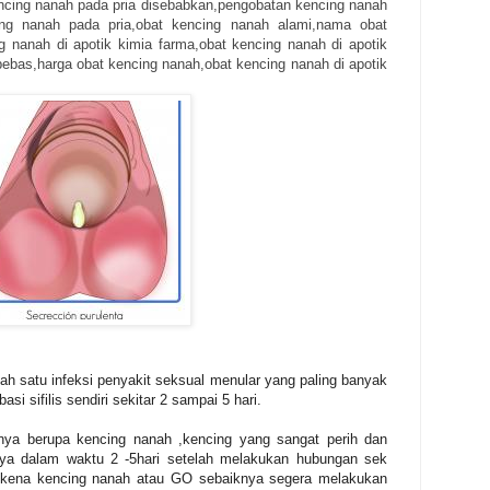
encing nanah pada pria disebabkan,pengobatan kencing nanah
cing nanah pada pria,obat kencing nanah alami,nama obat
g nanah di apotik kimia farma,obat kencing nanah di apotik
ebas,harga obat kencing nanah,obat kencing nanah di apotik
ah satu infeksi penyakit seksual menular yang paling banyak
si sifilis sendiri sekitar 2 sampai 5 hari.
nya berupa kencing nanah ,kencing yang sangat perih dan
nya dalam waktu 2 -5hari setelah melakukan hubungan sek
 kena kencing nanah atau GO sebaiknya segera melakukan