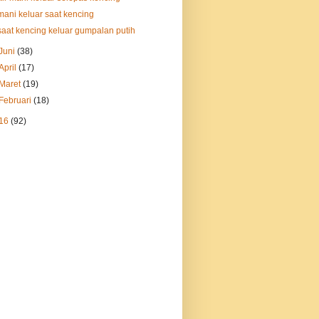
mani keluar saat kencing
saat kencing keluar gumpalan putih
Juni
(38)
April
(17)
Maret
(19)
Februari
(18)
16
(92)