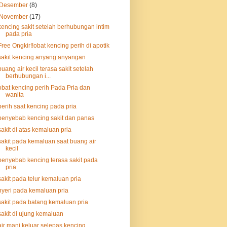
Desember
(8)
November
(17)
kencing sakit setelah berhubungan intim
pada pria
Free Ongkir!!obat kencing perih di apotik
sakit kencing anyang anyangan
buang air kecil terasa sakit setelah
berhubungan i...
obat kencing perih Pada Pria dan
wanita
perih saat kencing pada pria
penyebab kencing sakit dan panas
sakit di atas kemaluan pria
sakit pada kemaluan saat buang air
kecil
penyebab kencing terasa sakit pada
pria
sakit pada telur kemaluan pria
nyeri pada kemaluan pria
sakit pada batang kemaluan pria
sakit di ujung kemaluan
air mani keluar selepas kencing